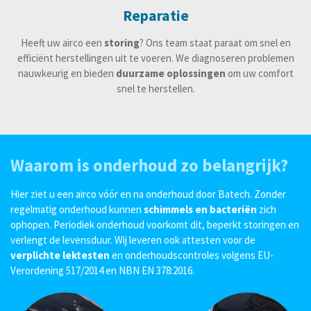
Reparatie
Heeft uw airco een
storing
? Ons team staat paraat om snel en
efficiënt herstellingen uit te voeren. We diagnoseren problemen
nauwkeurig en bieden
duurzame oplossingen
om uw comfort
snel te herstellen.
Waarom is onderhoud zo belangrijk?
Hier ziet u een airco vóór en na onderhoud door Batech. Zonder
regelmatig onderhoud kunnen
schimmels en bacteriën
zich
ophopen. Periodiek onderhoud voorkomt dit, beperkt storingen en
verlengt de levensduur. Wij leveren ook attesten voor de
verplichte lektesten
en onderhoudscontroles volgens EU-
Verordening 517/2014 en NBN EN 378:2016.